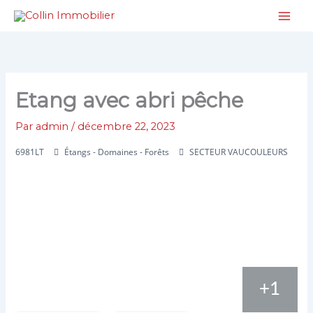
Aller
au
contenu
Etang avec abri pêche
Par
admin
/
décembre 22, 2023
6981LT
Étangs - Domaines - Forêts
SECTEUR VAUCOULEURS
+1