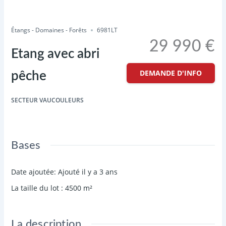
Enregistrer
Partager
Étangs - Domaines - Forêts
6981LT
29 990 €
Etang avec abri
DEMANDE D'INFO
pêche
SECTEUR VAUCOULEURS
Bases
Date ajoutée
:
Ajouté il y a 3 ans
La taille du lot
:
4500
m²
La description