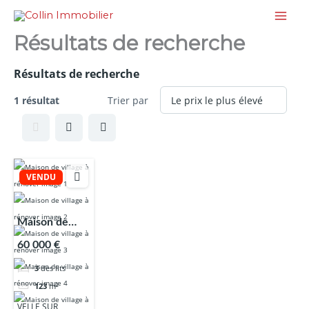
Aller
au
Résultats de recherche
contenu
Résultats de recherche
1 résultat
Trier par
VENDU
Maison de
village à
60 000 €
rénover
3
des lits
123
m²
VELLE SUR