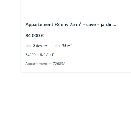
Appartement F3 env 75 m² – cave – jardin
privatif
84 000 €
2
des lits
75
m²
54300 LUNEVILLE
Appartement
7268SA