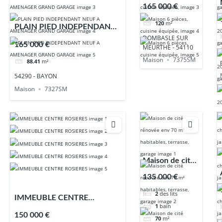
pièces, cuisine
165 000 €
équipée,
120
m²
PLAIN PIED INDEPENDANT
DOMBASLE SUR
NEUF A AMENAGER GRAND
165 000 €
MEURTHE - 54110
GARAGE
Maison
7375SM
88.41
m²
54290 - BAYON
Maison
7327SM
Maison de cité
rénovée env 70
135 000 €
m² habitables,
2
des lits
terrasse, garage
IMMEUBLE CENTRE
1
bain
ROSIERES
150 000 €
70
m²