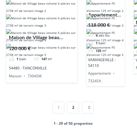
Appartement
F5 d’environ
118 000 €
125 m²
4
des lits
Maison de Village beau
1
bain
volume 6 pièces sur 2738 m²
120 000 €
125
m²
de terrain
1
bain
147
m²
VARANGEVILLE -
54110
54480 - TANCONVILLE
Appartement
Maison
7304SM
7324SA
1
2
1 - 39 of 56 properties