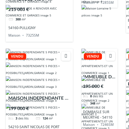
Maison
7285SM
RENOVER AVEC
215 003 €
COMMERCE ET GARAGES
300
m²
54160-PULLIGNY
Maison
7325SM
VENDU
VENDU
IMMEUBLE DE
RAPPORT 5
195 000 €
APPARTEMEN
8
des lits
TS ET UN
MAISON INDEPENDANTE 5
348
m²
COMMERCE
PIECES +
199 000 €
DOMBASLE SUR
POSSIBILITES,JARDIN,GARA
MEURTHE - 54110
3
des lits
124
m²
GE
Maison
7246SM
54210-SAINT NICOLAS DE PORT