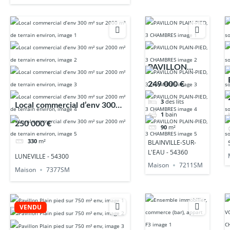
PAVILLON
PLAIN-PIED, 3
249 000 €
CHAMBRES
3
des lits
Local commercial d’env 300
1
bain
m² sur 2000 m² de terrain
250 000 €
90
m²
environ,
330
m²
BLAINVILLE-SUR-
L'EAU - 54360
LUNEVILLE - 54300
Maison
7211SM
Maison
7377SM
VENDU