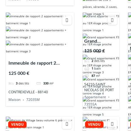
Grand
appartement F3
125 000 €
au 1ER étage
2
des lits
proche centre
Immeuble de rapport 2
1
bain
appartements + batiment
125 000 €
87
m²
3
des lits
330
m²
54210-SAINT
NICOLAS DE PORT
CONTREXEVILLE - 88140
Appartement
Maison
7203SM
7355SA
VENDU
VENDU