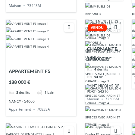
Maison
7344SM
VENDU
CHARMANTE
MAISON
179 000 €
5PIECES AVEC
4
des lits
JARDIN ET
APPARTEMENT F5
94
m²
GARAGE
188 000 €
SAINT-NICOLAS-DE-
PORT- 54210
3
des lits
1
bain
Maison
7250SM
NANCY - 54000
Appartement
7083SA