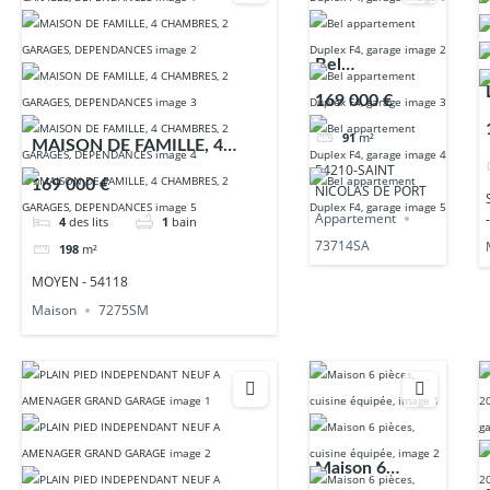
Bel
appartement
169 000 €
Duplex F4,
91
m²
garage
MAISON DE FAMILLE, 4
54210-SAINT
CHAMBRES, 2 GARAGES,
169 000 €
NICOLAS DE PORT
DEPENDANCES
Appartement
4
des lits
1
bain
73714SA
198
m²
MOYEN - 54118
Maison
7275SM
Maison 6