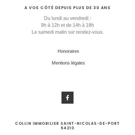
A VOS CÔTÉ DEPUIS PLUS DE 30 ANS
Du lundi au vendredi :
9h à 12h et de 14h à 18h
Le samedi matin sur rendez-vous.
Honoraires
Mentions légales
F
a
c
e
b
o
COLLIN IMMOBILIER SAINT-NICOLAS-DE-PORT
o
54210
k