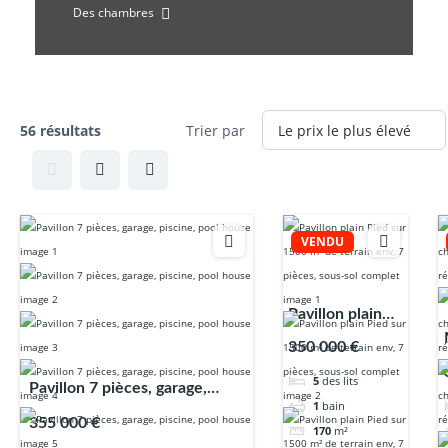
Des chambres
56 résultats
Trier par
VENDU
Pavillon plain
Pied sur 1500
350 000 €
m² de terrain
5
des lits
env, 7 pièces,
Pavillon 7 pièces, garage,
1
bain
sous-sol
piscine, pool house
355 000 €
170
m²
complet