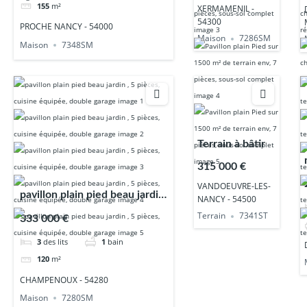
155
m²
XERMAMENIL -
54300
PROCHE NANCY - 54000
Maison
7286SM
Maison
7348SM
Terrain à bâtir
315 000 €
VANDOEUVRE-LES-
pavillon plain pied beau jardin
NANCY - 54500
, 5 pièces, cuisine équipée,
Terrain
7341ST
333 000 €
double garage
3
des lits
1
bain
120
m²
CHAMPENOUX - 54280
Maison
7280SM