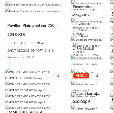
Ensemble
immobilier,
227 500 €
commerce (bar),
2
des lits
appart F3
Pavillon Plain pied sur 750 m²
1
bain
env,
234 000 €
150
m²
2
des lits
90
m²
54110-
VARANGEVILLE
SAINT-NICOLAS-DE-PORT- 54210
Maison
7320SM
Maison
7270SM
VENDU
Maison Lorraine
5 pièces
210 000 €
AZELOT - 54210
IMMEUBLE VIDE A