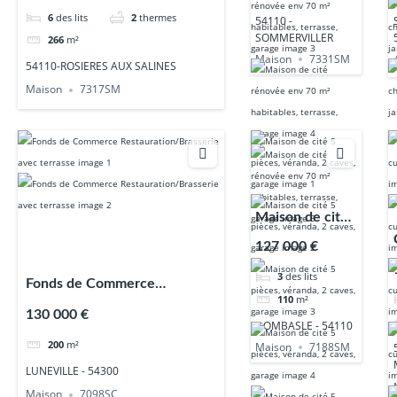
6
des lits
2
thermes
54110 -
SOMMERVILLER
266
m²
Maison
7331SM
54110-ROSIERES AUX SALINES
Maison
7317SM
Maison de cité
5 pièces,
127 000 €
véranda, 2
3
des lits
caves, garage
Fonds de Commerce
110
m²
Restauration/Brasserie avec
130 000 €
DOMBASLE - 54110
terrasse
200
m²
Maison
7188SM
LUNEVILLE - 54300
Maison
7098SC