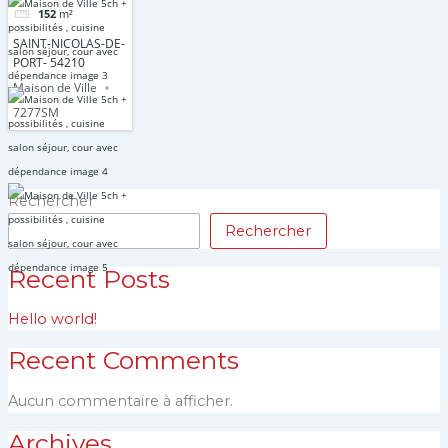
152
m²
avec
dépendance
SAINT-NICOLAS-DE-
PORT- 54210
Maison de Ville
7277SM
Rechercher
Rechercher
Recent Posts
Hello world!
Recent Comments
Aucun commentaire à afficher.
Archives