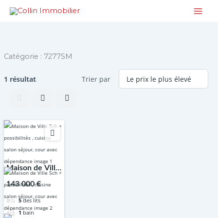
Aller
au
contenu
Catégorie :
7277SM
1 résultat
Trier par
Maison de Ville
5ch +
143 000 €
possibilités ,
5
des lits
cuisine salon
1
bain
séjour, cour