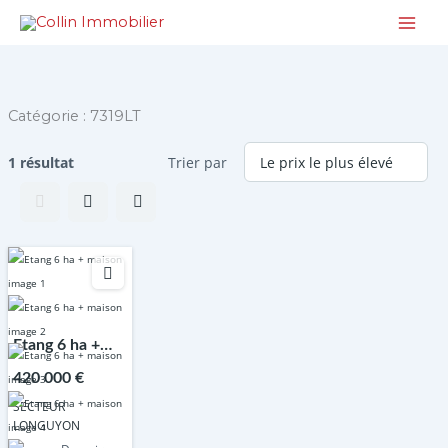
Aller
au
contenu
Catégorie :
7319LT
1 résultat
Trier par
Etang 6 ha +
maison
420 000 €
SECTEUR
LONGUYON