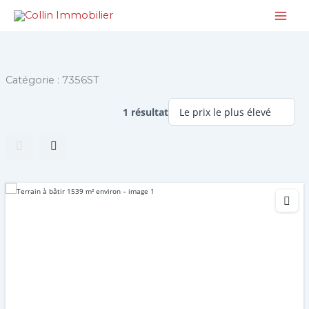
Aller
au
contenu
Catégorie :
7356ST
1 résultat