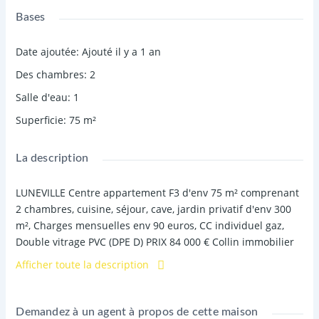
Bases
Date ajoutée
:
Ajouté il y a 1 an
Des chambres
:
2
Salle d'eau
:
1
Superficie
:
75
m²
La description
LUNEVILLE Centre appartement F3 d'env 75 m² comprenant
2 chambres, cuisine, séjour, cave, jardin privatif d'env 300
m², Charges mensuelles env 90 euros, CC individuel gaz,
Double vitrage PVC (DPE D) PRIX 84 000 € Collin immobilier
Sébastien ARCHENAULT 06.09.28.02.36 REF 7268SA
Afficher toute la description
Demandez à un agent à propos de cette maison