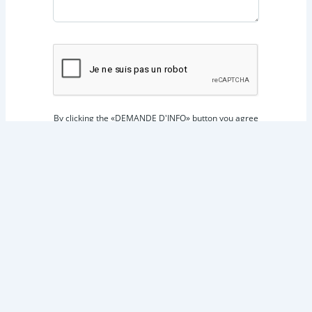
By clicking the «DEMANDE D'INFO» button you agree
to the Conditions d'utilisation and Politique de
confidentialité
DEMANDE D'INFO
←
Propriété précédent
Propriété suivant
→