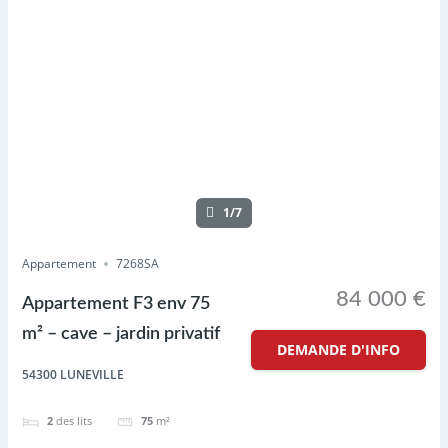
1/7
Appartement
7268SA
84 000 €
Appartement F3 env 75
m² – cave – jardin privatif
DEMANDE D'INFO
54300 LUNEVILLE
2
des lits
75
m²